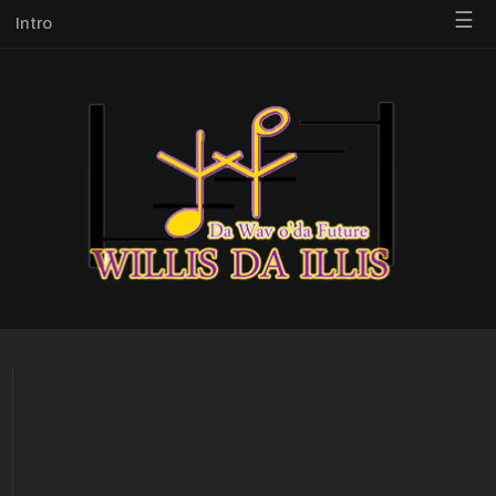
☰
Intro